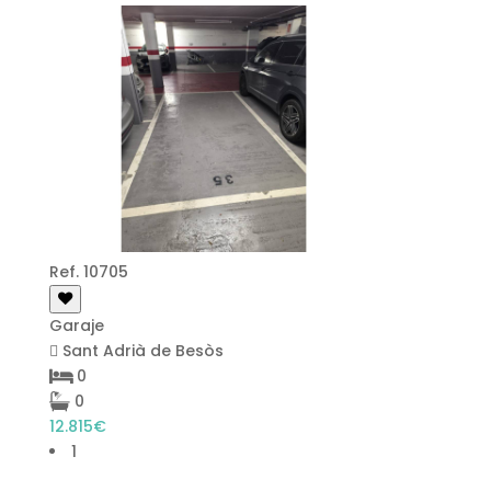
Ref. 10705
Garaje
Sant Adrià de Besòs
0
0
12.815€
1