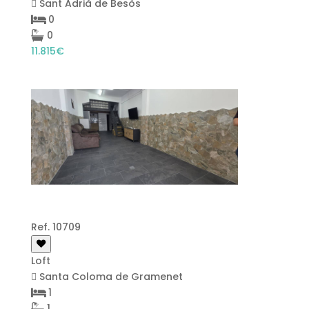
Sant Adrià de Besòs
0
0
11.815€
Ref. 10709
Loft
Santa Coloma de Gramenet
1
1