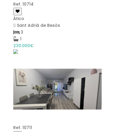
Ref. 10714
Ático
Sant Adrià de Besòs
3
1
230.000€
Ref. 10711