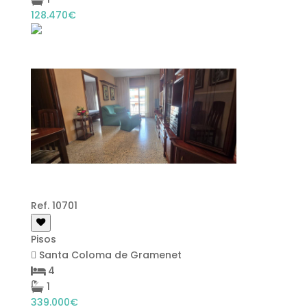
128.470€
Ref. 10701
Pisos
Santa Coloma de Gramenet
4
1
339.000€