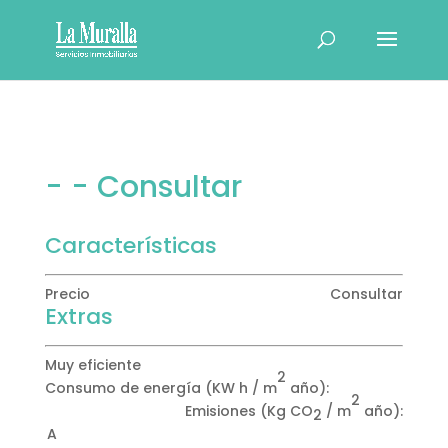
- - Consultar
Características
Precio
Consultar
Extras
Muy eficiente
2
Consumo de energía
(KW h / m
año):
2
Emisiones
(Kg CO
/ m
año):
2
A