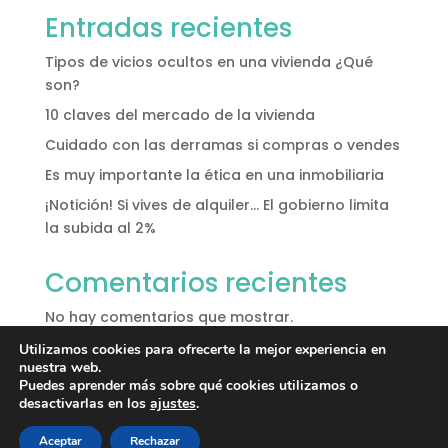
Entradas recientes
Tipos de vicios ocultos en una vivienda ¿Qué
son?
10 claves del mercado de la vivienda
Cuidado con las derramas si compras o vendes
Es muy importante la ética en una inmobiliaria
¡Notición! Si vives de alquiler… El gobierno limita
la subida al 2%
Comentarios recientes
No hay comentarios que mostrar.
Utilizamos cookies para ofrecerte la mejor experiencia en
nuestra web.
Puedes aprender más sobre qué cookies utilizamos o
desactivarlas en los
ajustes
.
Aceptar
Rechazar
Diseñado por FlobMarketing @2022